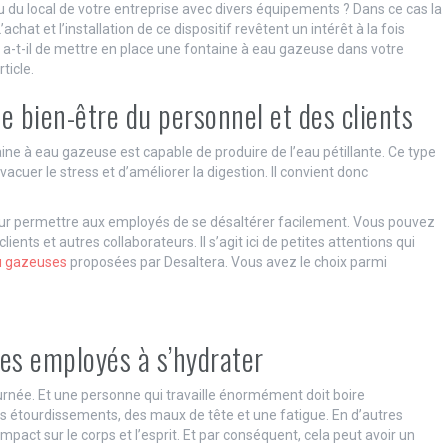
u du local de votre entreprise avec divers équipements ? Dans ce cas la
chat et l’installation de ce dispositif revêtent un intérêt à la fois
y a-t-il de mettre en place une fontaine à eau gazeuse dans votre
ticle.
le bien-être du personnel et des clients
aine à eau gazeuse est capable de produire de l’eau pétillante. Ce type
acuer le stress et d’améliorer la digestion. Il convient donc
pour permettre aux employés de se désaltérer facilement. Vous pouvez
ients et autres collaborateurs. Il s’agit ici de petites attentions qui
u gazeuses
proposées par Desaltera. Vous avez le choix parmi
les employés à s’hydrater
ournée. Et une personne qui travaille énormément doit boire
 étourdissements, des maux de tête et une fatigue. En d’autres
mpact sur le corps et l’esprit. Et par conséquent, cela peut avoir un