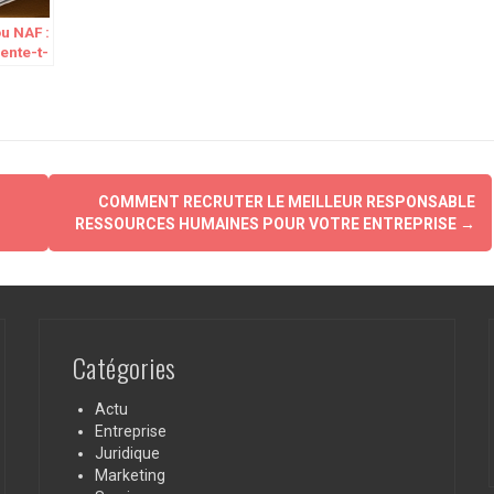
u NAF :
ente-t-
?
COMMENT RECRUTER LE MEILLEUR RESPONSABLE
RESSOURCES HUMAINES POUR VOTRE ENTREPRISE
→
Catégories
Actu
Entreprise
Juridique
Marketing