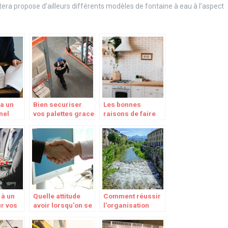
tera propose d’ailleurs différents modèles de fontaine à eau à l’aspect
a un
Bien securiser
Les bonnes
nel
vos palettes grace
raisons de faire
votre
aux films etirables
appel à un
votre
architecte
e
d’intérieur
 à un
Quelle attitude
Comment réussir
ur vos
avoir lorsqu’on se
l’organisation
s
plonge dans le
d’un séminaire
monde des
d’entreprise à