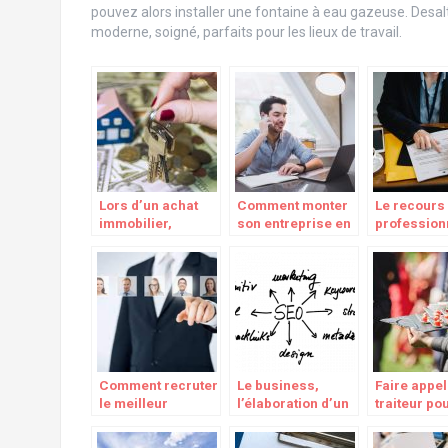
pouvez alors installer une fontaine à eau gazeuse. Desal
moderne, soigné, parfaits pour les lieux de travail.
Lors d’un achat
Comment monter
Le recours 
immobilier,
son entreprise en
profession
attention à bien
indépendant en
pour gerer 
vérifier ces
cette période ?
finance et 
éléments
comptabilit
Comment recruter
Le business,
Faire appel
le meilleur
l’élaboration d’un
traiteur po
responsable
business plan
événement
ressources
avant toutes