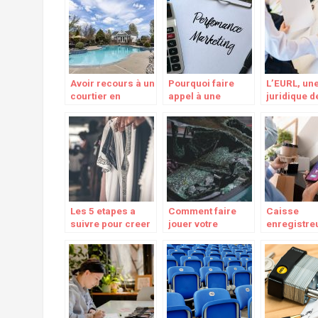
humaines pour
actions en rapport
votre entreprise
avec la création
d’entreprise
Avoir recours à un
Pourquoi faire
L’EURL, un
courtier en
appel à une
juridique d
immobilier a ses
agence de
en moins ut
avantages
communication ?
Les 5 etapes a
Comment faire
Caisse
suivre pour creer
jouer votre
enregistre
sa marque de
assurance auto
classique 
vetements
pour la reparation
système de
de votre voiture ?
de vente, q
choisir ?