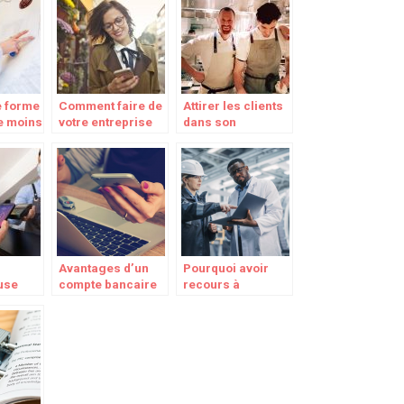
affaires ?
Chambéry
e forme
Comment faire de
Attirer les clients
e moins
votre entreprise
dans son
ilisée
un point relais?
restaurant,
comment y
parvenir ?
Avantages d’un
Pourquoi avoir
use
compte bancaire
recours à
ou
en ligne
l’usinage sur site
 point
?
ue