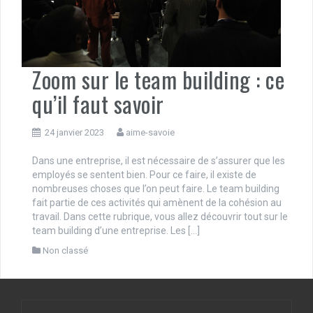
Zoom sur le team building : ce
qu’il faut savoir
24 janvier 2023
aime-savoie
Dans une entreprise, il est nécessaire de s’assurer que les
employés se sentent bien. Pour ce faire, il existe de
nombreuses choses que l’on peut faire. Le team building
fait partie de ces activités qui amènent de la cohésion au
travail. Dans cette rubrique, vous allez découvrir tout sur le
team building d’une entreprise. Les […]
Non classé